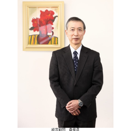
経営顧問 森俊彦